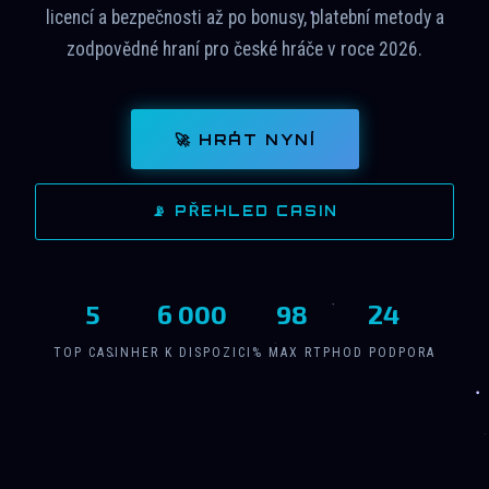
licencí a bezpečnosti až po bonusy, platební metody a
zodpovědné hraní pro české hráče v roce 2026.
🚀 HRÁT NYNÍ
📡 PŘEHLED CASIN
5
6 000
98
24
TOP CASIN
HER K DISPOZICI
% MAX RTP
HOD PODPORA